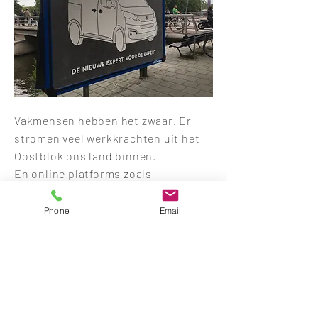
Vakmensen hebben het zwaar. Er
stromen veel werkkrachten uit het
Oostblok ons land binnen.
En online platforms zoals
Werkspot.nl drukken de prijzen.
Uiteindelijk gaat het allemaal ten
Phone
Email
koste van de kwaliteit.
De nieuwe bedrijfswagen van
Peugeot, de Peugeot Expert, is het
resultaat van vakwerk.
Voor de introductiecampagne riepen
we de hulp in van echte vakmensen.