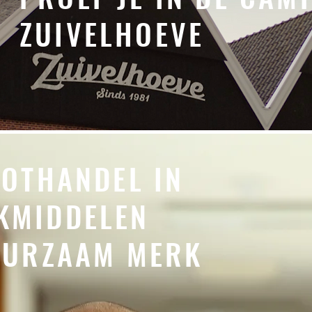
ZUIVELHOEVE
OOTHANDEL IN
KMIDDELEN
UURZAAM MERK