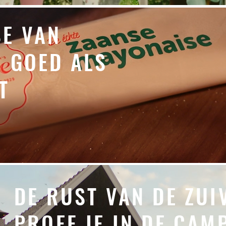
SE VAN
O GOED ALS
T
 DE ZUIVELHOEVE PROE
DE RUST VAN DE ZUI
OOR ZUIVELHOEVE.
PROEF JE IN DE CA