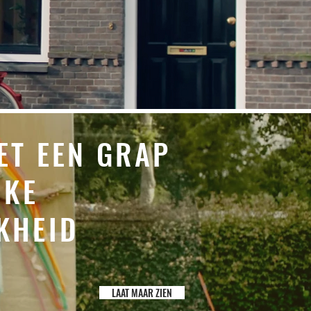
ET EEN
GRAP
JKE
KHEID
LAAT MAAR ZIEN