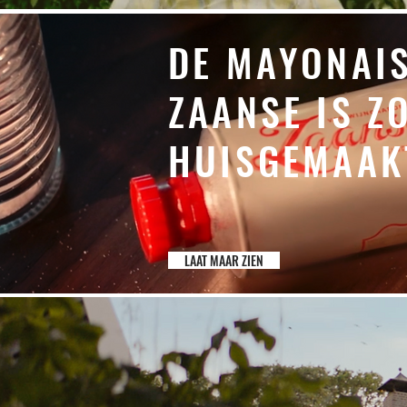
DE MAYONAI
ZAANSE IS Z
HUISGEMAAK
LAAT MAAR ZIEN
DE RUST VAN
CAMPAGNE V