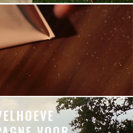
F JE IN DE
VELHOEVE
MPAGNE VOOR