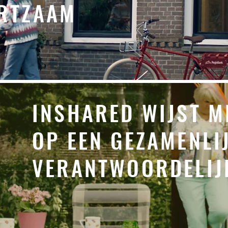
RTZAAM
INSHARED WIJST M
OP
EEN GEZAMENLI
VERANTWOORDELIJ