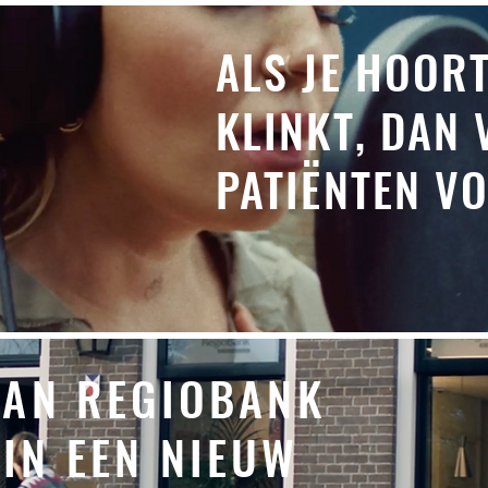
ALS JE HOOR
KLINKT, DAN 
PATIËNTEN V
VAN REGIOBANK
IN EEN NIEUW