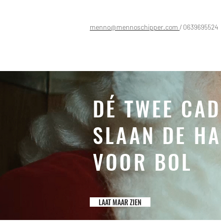
menno@mennoschipper.com
/ 0639695524
DÉ TWEE CA
SLAAN DE HA
VOOR BOL
LAAT MAAR ZIEN