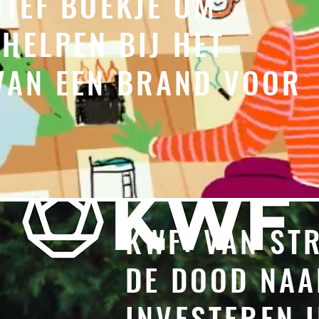
TIEF BOEKJE OM
 HELPEN BIJ HET
VAN EEN BRAND VOOR
KWF: VAN ST
DE DOOD NAA
INVESTEREN 