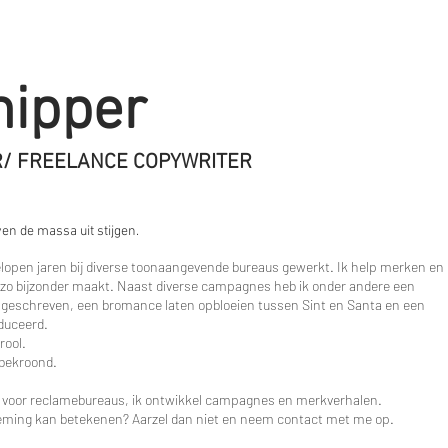
ipper
R/ FREELANCE COPYWRITER
en de massa uit stijgen.
fgelopen jaren bij diverse toonaangevende bureaus gewerkt. Ik help merken en
 zo bijzonder maakt. Naast diverse campagnes heb ik onder andere een
 geschreven, een bromance laten opbloeien tussen Sint en Santa en een
duceerd.
rool.
 bekroond.
n voor reclamebureaus, ik ontwikkel campagnes en merkverhalen.
neming kan betekenen? Aarzel dan niet en neem contact met me op.